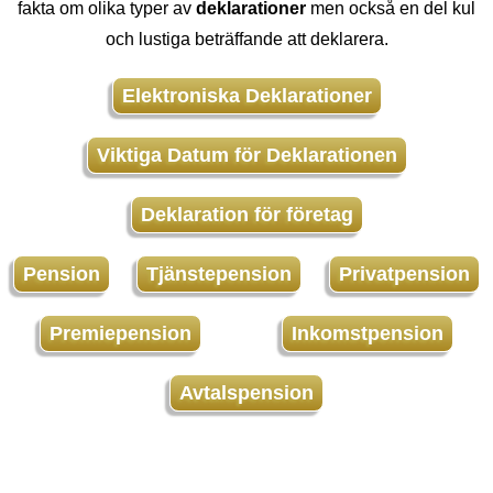
fakta om olika typer av
deklarationer
men också en del kul
och lustiga beträffande att deklarera.
Elektroniska Deklarationer
Viktiga Datum för Deklarationen
Deklaration för företag
Pension
Tjänstepension
Privatpension
Premiepension
Inkomstpension
Avtalspension